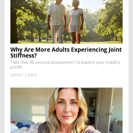
Why Are More Adults Experiencing Joint
Stiffness?
Take this 45-second assessment to explore your mobility
profile.
JOINT CARE