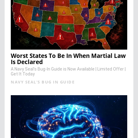
Worst States To Be In When Martial Law
Is Declared
A Navy Seal’s Bug-In Guide is Now Available | Limited Offer |
Get It Today
NAVY SEAL'S BUG IN GUIDE