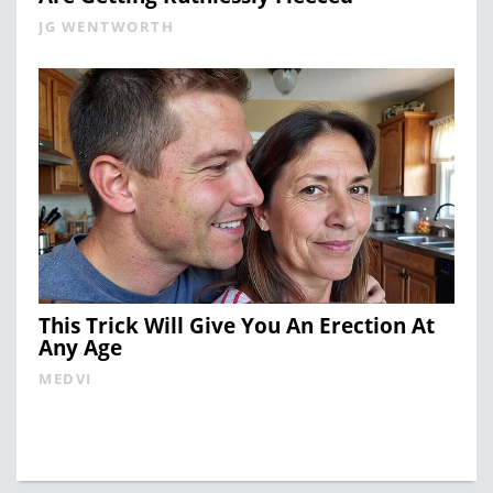
JG WENTWORTH
This Trick Will Give You An Erection At
Any Age
MEDVI