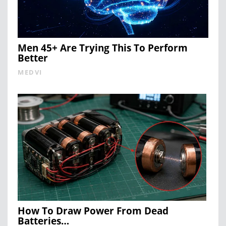
Men 45+ Are Trying This To Perform
Better
MEDVI
How To Draw Power From Dead
Batteries…