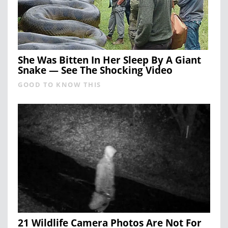
She Was Bitten In Her Sleep By A Giant
Snake — See The Shocking Video
GOOD TO KNOW THIS
21 Wildlife Camera Photos Are Not For