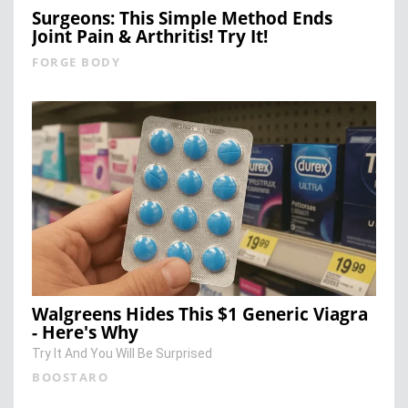
Surgeons: This Simple Method Ends
Joint Pain & Arthritis! Try It!
FORGE BODY
Walgreens Hides This $1 Generic Viagra
- Here's Why
Try It And You Will Be Surprised
BOOSTARO