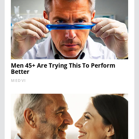
Men 45+ Are Trying This To Perform
Better
MEDVI