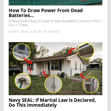
How To Draw Power From Dead
Batteries…
A Navy Seal’s Bug-In Guide is Now Available | Limited Offer |
Get It Today
NAVY SEAL'S BUG IN GUIDE
Navy SEAL: If Martial Law Is Declared,
Do This Immediately