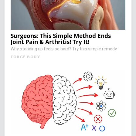
Surgeons: This Simple Method Ends
Joint Pain & Arthritis! Try It!
Why standing up feels so hard? Try this simple remedy
FORGE BODY