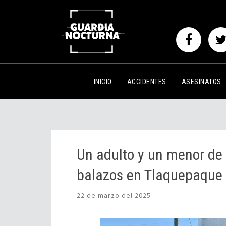
Un adulto y un menor de edad f
Tlaquepaque
INICIO
ACCIDENTES
ASESINATOS
Un adulto y un menor de
balazos en Tlaquepaque
22 de marzo del 2025