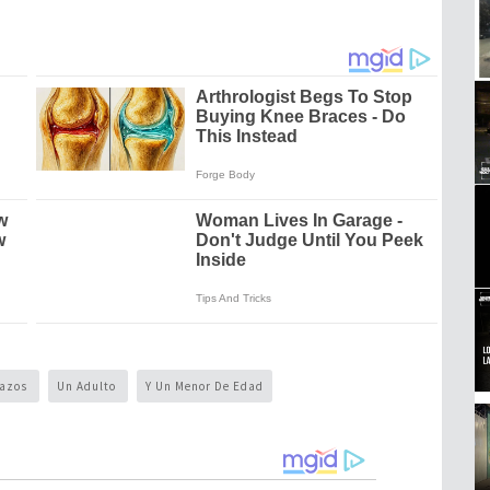
lazos
Un Adulto
Y Un Menor De Edad