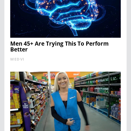
Men 45+ Are Trying This To Perform
Better
MEDVI