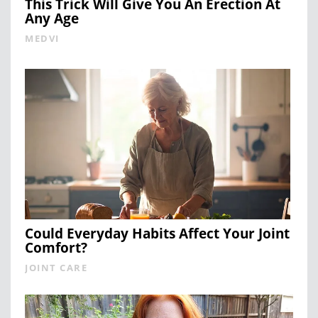
This Trick Will Give You An Erection At
Any Age
MEDVI
Could Everyday Habits Affect Your Joint
Comfort?
JOINT CARE