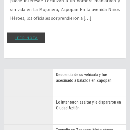
puede interesar: Localizan a un hombre maniatado y
sin vida en La Mojonera, Zapopan En la avenida Niños
Héroes, los oficiales sorprendieron a […]
LEER NOTA
Descendía de su vehículo y fue
asesinado a balazos en Zapopan
Lo intentaron asaltar y le dispararon en
Ciudad Aztlán
Tragedia en Zapopan: Moto choca