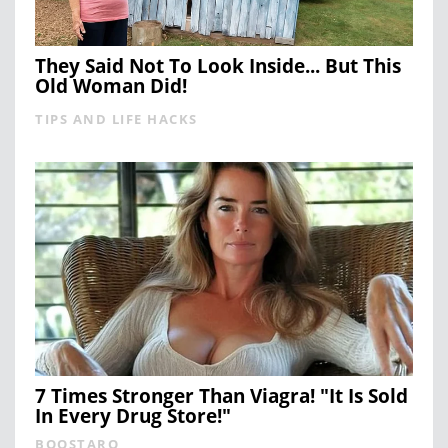
They Said Not To Look Inside... But This
Old Woman Did!
TIPS AND LIFE HACKS
7 Times Stronger Than Viagra! "It Is Sold
In Every Drug Store!"
BOOSTARO