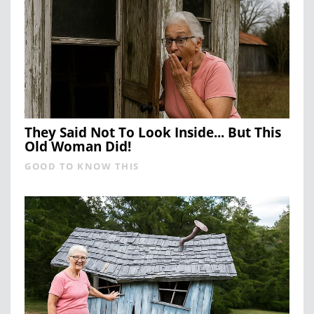
They Said Not To Look Inside... But This
Old Woman Did!
GOOD TO KNOW THIS