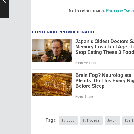
Nota relacionada:
Para que “se a
Tags:
Balazos
El Tiburón
Joven
San L