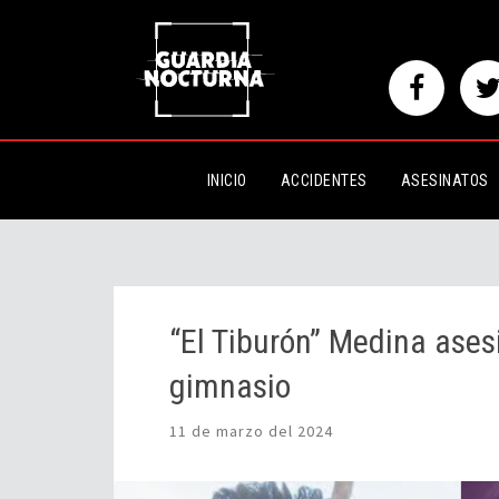
“El Tiburón” Medina asesinado 
INICIO
ACCIDENTES
ASESINATOS
“El Tiburón” Medina ases
gimnasio
11 de marzo del 2024