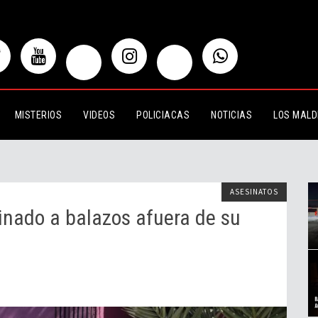
a balazos afuera de su gimnasio
MISTERIOS
VIDEOS
POLICIACAS
NOTICIAS
LOS MALD
ASESINATOS
inado a balazos afuera de su