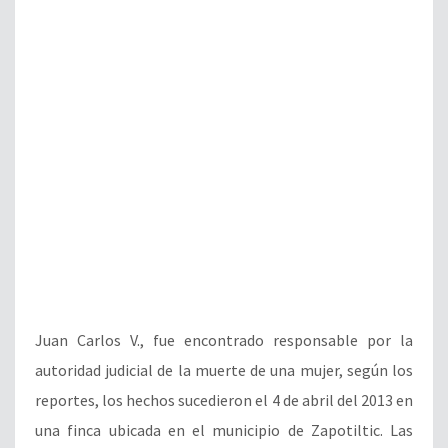
Juan Carlos V., fue encontrado responsable por la
autoridad judicial de la muerte de una mujer, según los
reportes, los hechos sucedieron el 4 de abril del 2013 en
una finca ubicada en el municipio de Zapotiltic. Las
investigaciones apuntan que el sentenciado y otro
sujeto se encontraban ingiriendo bebidas
embriagantes en el exterior de […]
LEER NOTA