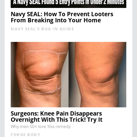
Navy SEAL: How To Prevent Looters
From Breaking Into Your Home
NAVY SEAL'S BUG IN GUIDE
Surgeons: Knee Pain Disappears
Overnight With This Trick! Try It
Why men 50+ love this remedy
FORGE BODY