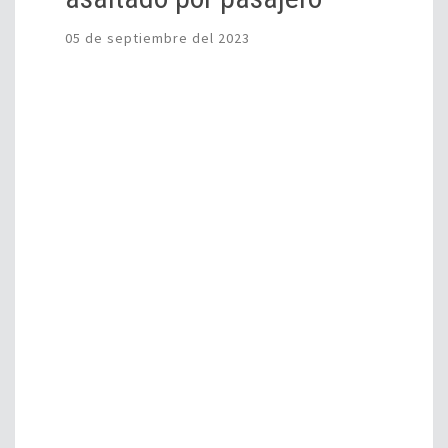
Un pasajero fue detenido por robar con un arma blanca
a un conductor de plataforma. Los hechos ocurrieron
en la Copal al cruce de la calle Melocotón, en la colonia
Arboledas del Sur de Guadalajara. Durante un patrullaje,