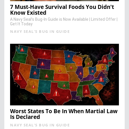
7 Must-Have Survival Foods You Didn't
Know Existed
A Navy Seal’s Bug-In Guide is Now Available | Limited Offer |
Get It Today
NAVY SEAL'S BUG IN GUIDE
Worst States To Be In When Martial Law
Is Declared
NAVY SEAL'S BUG IN GUIDE