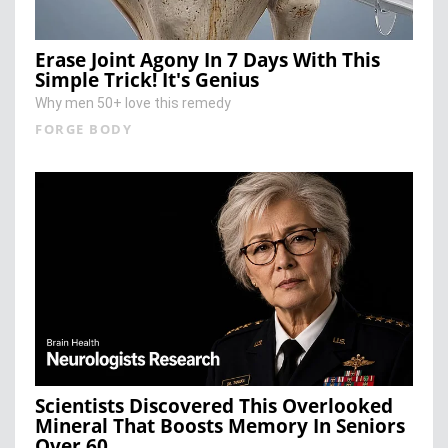
Erase Joint Agony In 7 Days With This
Simple Trick! It's Genius
Why men 50+ love this remedy
FORGE BODY
Scientists Discovered This Overlooked
Mineral That Boosts Memory In Seniors
Over 60