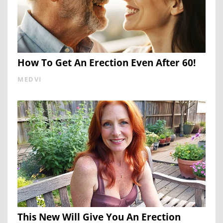
How To Get An Erection Even After 60!
MEDVI
This New Will Give You An Erection