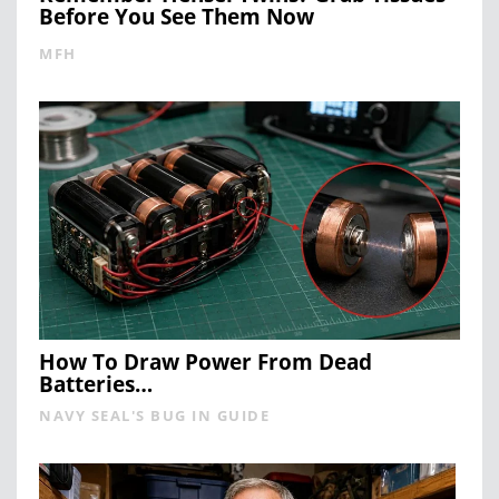
Before You See Them Now
MFH
How To Draw Power From Dead
Batteries…
NAVY SEAL'S BUG IN GUIDE