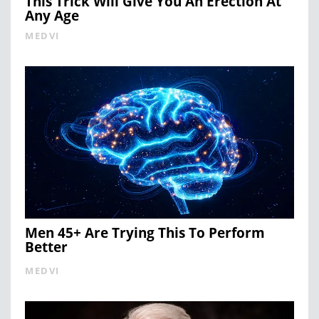
This Trick Will Give You An Erection At
Any Age
MEDVI
Men 45+ Are Trying This To Perform
Better
MEDVI