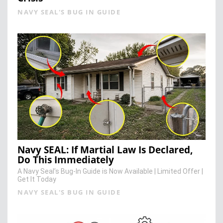
NAVY SEAL'S BUG IN GUIDE
Navy SEAL: If Martial Law Is Declared,
Do This Immediately
A Navy Seal’s Bug-In Guide is Now Available | Limited Offer |
Get It Today
NAVY SEAL'S BUG IN GUIDE