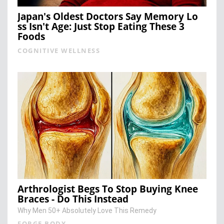
Japan's Oldest Doctors Say Me​mory Lo​
ss Isn't Age: Just Stop Eating These 3
Foods
COGNITIVE WELLNESS
Arthrologist Begs To Stop Buying Knee
Braces - Do This Instead
Why Men 50+ Absolutely Love This Remedy
FORGE BODY