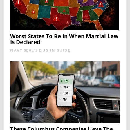
Worst States To Be In When Martial Law
Is Declared
NAVY SEAL'S BUG IN GUIDE
These Columbus Companies Have The