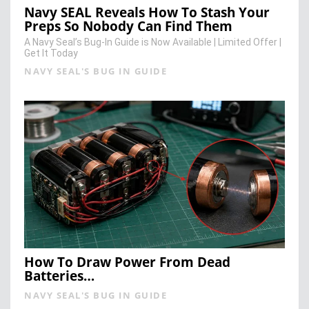
Navy SEAL Reveals How To Stash Your
Preps So Nobody Can Find Them
A Navy Seal’s Bug-In Guide is Now Available | Limited Offer |
Get It Today
NAVY SEAL'S BUG IN GUIDE
How To Draw Power From Dead
Batteries…
NAVY SEAL'S BUG IN GUIDE