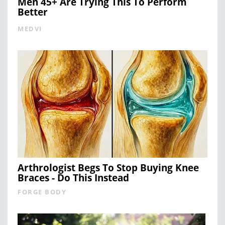
Men 45+ Are Trying This To Perform
Better
MEDVI
Arthrologist Begs To Stop Buying Knee
Braces - Do This Instead
FORGE BODY