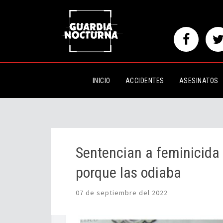
Sentencian a feminicida serial;
odiaba
INICIO
ACCIDENTES
ASESINATOS
Sentencian a feminicida 
porque las odiaba
07 de septiembre del 2022