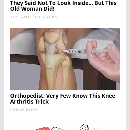
They Said Not To Look Inside... But This
Old Woman Did!
TIPS AND LIFE HACKS
Orthopedist: Very Few Know This Knee
Arthritis Trick
FORGE BODY