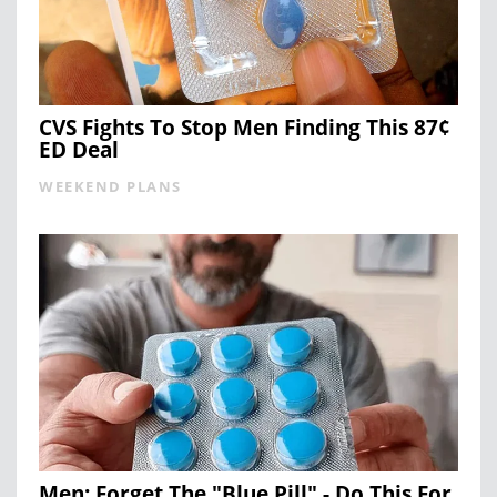
CVS Fights To Stop Men Finding This 87¢
ED Deal
WEEKEND PLANS
Men: Forget The "Blue Pill" - Do This For