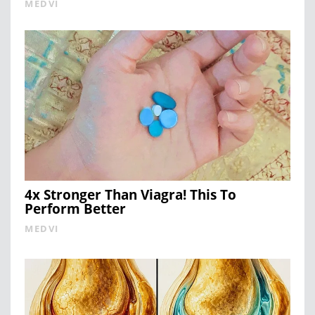
MEDVI
4x Stronger Than Viagra! This To
Perform Better
MEDVI