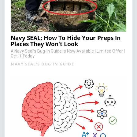
Navy SEAL: How To Hide Your Preps In
Places They Won't Look
A Navy Seal’s Bug-In Guide is Now Available | Limited Offer |
Get It Today
NAVY SEAL'S BUG IN GUIDE