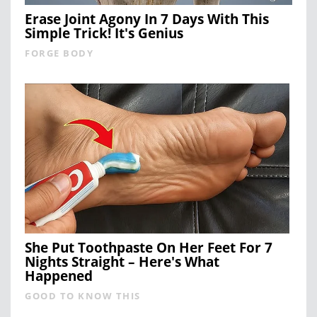
Erase Joint Agony In 7 Days With This
Simple Trick! It's Genius
FORGE BODY
She Put Toothpaste On Her Feet For 7
Nights Straight – Here's What
Happened
GOOD TO KNOW THIS