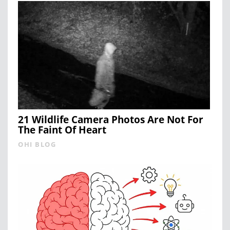
21 Wildlife Camera Photos Are Not For
The Faint Of Heart
OHI BLOG