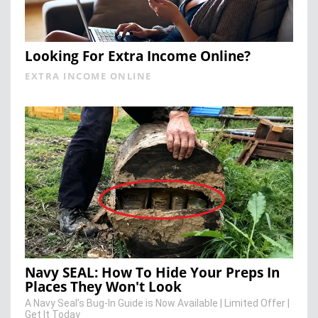
Looking For Extra Income Online?
EXTRA INCOME ONLINE
Navy SEAL: How To Hide Your Preps In
Places They Won't Look
A Navy Seal’s Bug-In Guide is Now Available | Limited Offer |
Get It Today