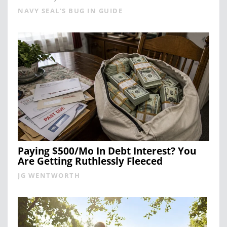
NAVY SEAL'S BUG IN GUIDE
Paying $500/Mo In Debt Interest? You
Are Getting Ruthlessly Fleeced
JG WENTWORTH