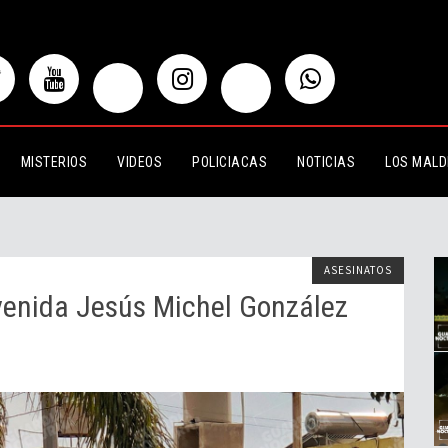
Jesús Michel González
MISTERIOS
VIDEOS
POLICIACAS
NOTICIAS
LOS MALD
ASESINATOS
venida Jesús Michel González