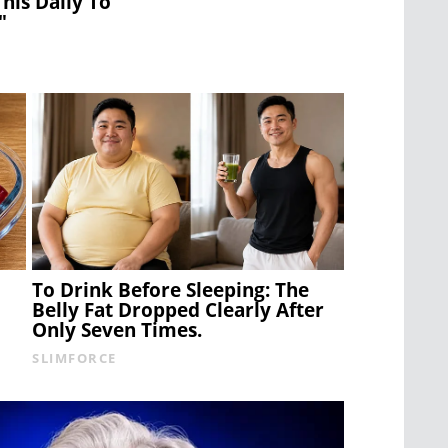
This Daily To
"
To Drink Before Sleeping: The
Belly Fat Dropped Clearly After
Only Seven Times.
SLIMFORCE