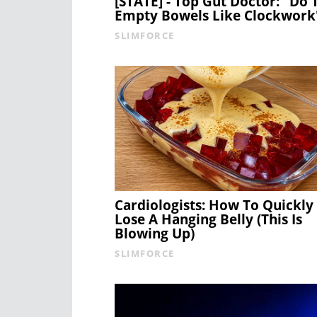
[STATE] - Top Gut Doctor: "Do 
Empty Bowels Like Clockwork
SLIMFORCE
Cardiologists: How To Quickly
Lose A Hanging Belly (This Is
Blowing Up)
SLIMFORCE