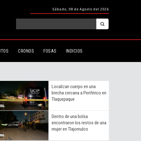
Sábado, 08 de Agosto del 2026
ITOS
CRONOS
FOSAS
INDICIOS
Localizan cuerpo en una
brecha cercana a Periférico en
Tlaquepaque
Dentro de una bolsa
encontraron los restos de una
mujer en Tlajomulco