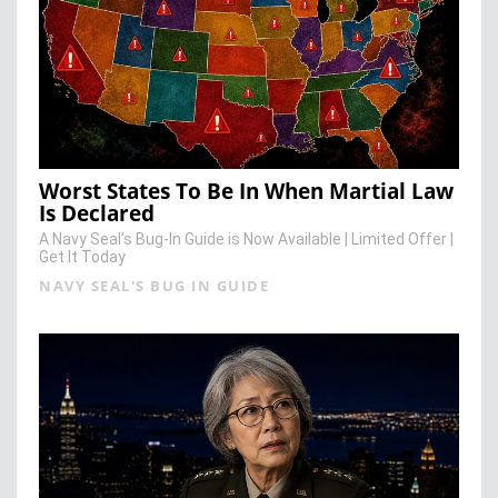
Worst States To Be In When Martial Law
Is Declared
A Navy Seal’s Bug-In Guide is Now Available | Limited Offer |
Get It Today
NAVY SEAL'S BUG IN GUIDE