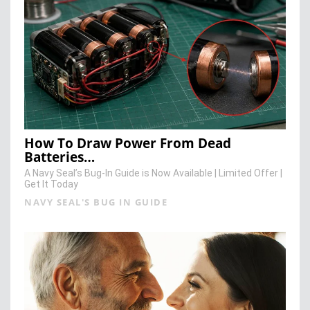
How To Draw Power From Dead
Batteries…
A Navy Seal’s Bug-In Guide is Now Available | Limited Offer |
Get It Today
NAVY SEAL'S BUG IN GUIDE