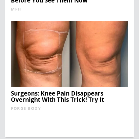
Before You See Them Now
MFH
Surgeons: Knee Pain Disappears
Overnight With This Trick! Try It
FORGE BODY