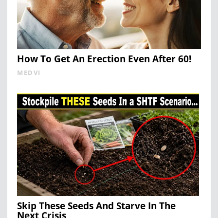
How To Get An Erection Even After 60!
MEDVI
Skip These Seeds And Starve In The
Next Crisis