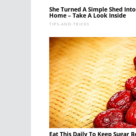
She Turned A Simple Shed Int
Home – Take A Look Inside
TIPS-AND-TRICKS
Eat This Daily To Keep Sugar 