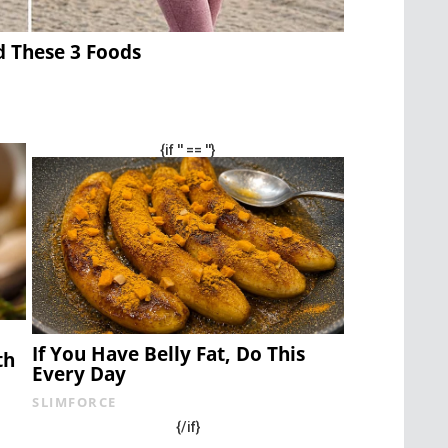
d These 3 Foods
{if '' == ''}
If You Have Belly Fat, Do This
th
Every Day
SLIMFORCE
{/if}