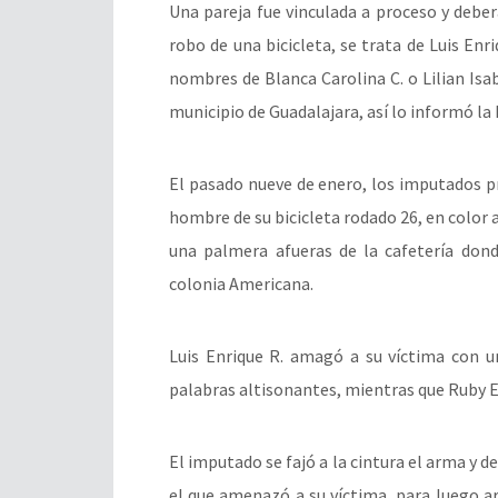
Una pareja fue vinculada a proceso y deber
robo de una bicicleta, se trata de Luis Enr
nombres de Blanca Carolina C. o Lilian Isab
municipio de Guadalajara, así lo informó la F
El pasado nueve de enero, los imputados p
hombre de su bicicleta rodado 26, en color
una palmera afueras de la cafetería dond
colonia Americana.
Luis Enrique R. amagó a su víctima con u
palabras altisonantes, mientras que Ruby Es
El imputado se fajó a la cintura el arma y d
el que amenazó a su víctima, para luego ar