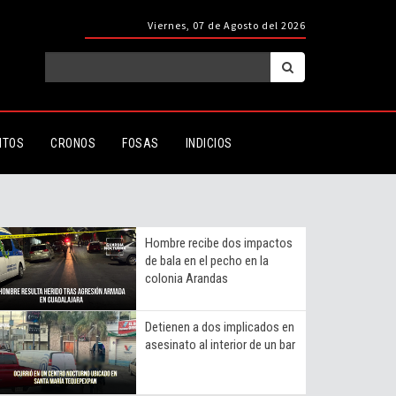
Viernes, 07 de Agosto del 2026
ITOS
CRONOS
FOSAS
INDICIOS
Hombre recibe dos impactos
de bala en el pecho en la
colonia Arandas
Detienen a dos implicados en
asesinato al interior de un bar