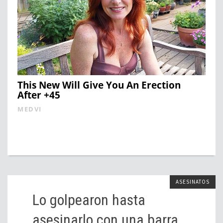
This New Will Give You An Erection
After +45
MEDVI
ASESINATOS
Lo golpearon hasta
asesinarlo con una barra