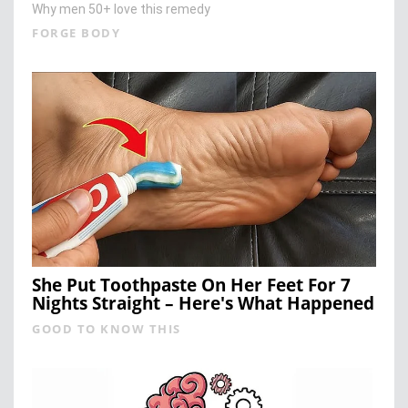
Why men 50+ love this remedy
FORGE BODY
She Put Toothpaste On Her Feet For 7
Nights Straight – Here's What Happened
GOOD TO KNOW THIS