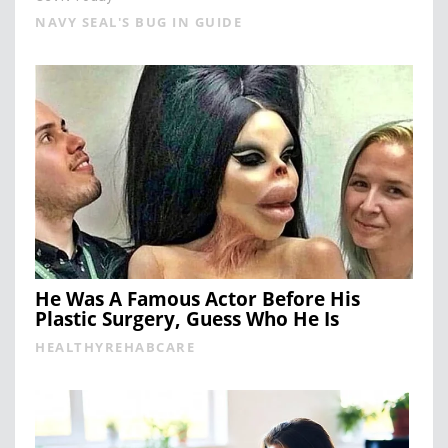
NAVY SEAL'S BUG IN GUIDE
He Was A Famous Actor Before His
Plastic Surgery, Guess Who He Is
HEALTHYREHABCARE