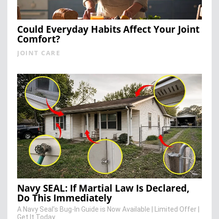
Could Everyday Habits Affect Your Joint
Comfort?
JOINT CARE
Navy SEAL: If Martial Law Is Declared,
Do This Immediately
A Navy Seal’s Bug-In Guide is Now Available | Limited Offer |
Get It Today