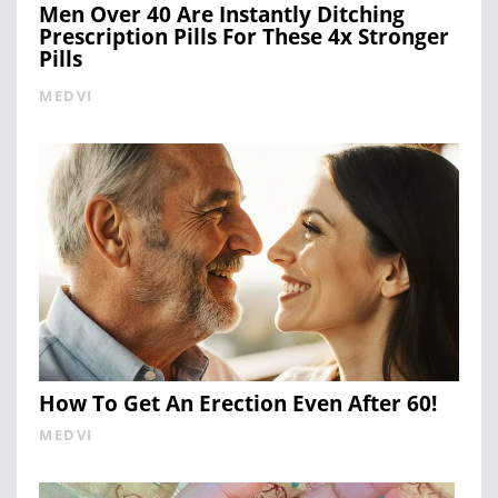
Men Over 40 Are Instantly Ditching
Prescription Pills For These 4x Stronger
Pills
MEDVI
How To Get An Erection Even After 60!
MEDVI