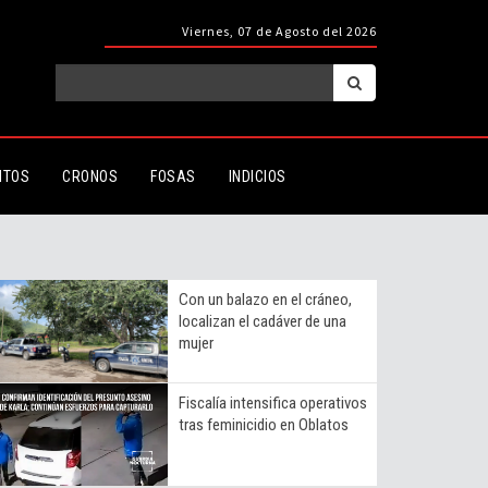
Viernes, 07 de Agosto del 2026
ITOS
CRONOS
FOSAS
INDICIOS
Con un balazo en el cráneo,
localizan el cadáver de una
mujer
Fiscalía intensifica operativos
tras feminicidio en Oblatos