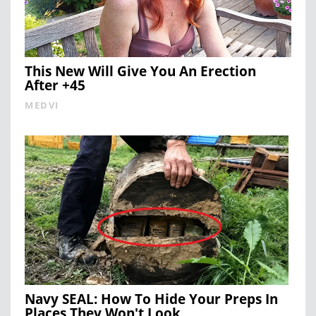
This New Will Give You An Erection
After +45
MEDVI
Navy SEAL: How To Hide Your Preps In
Places They Won't Look