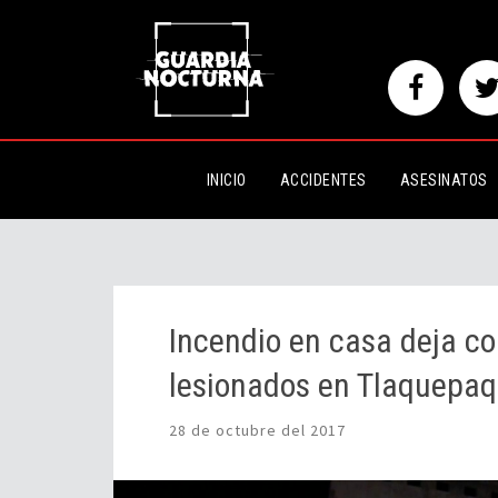
Incendio en casa deja como res
Tlaquepaque
INICIO
ACCIDENTES
ASESINATOS
Incendio en casa deja co
lesionados en Tlaquepa
28 de octubre del 2017