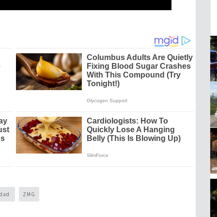
idad
ZMG