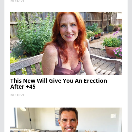
MEDVI
This New Will Give You An Erection
After +45
MEDVI