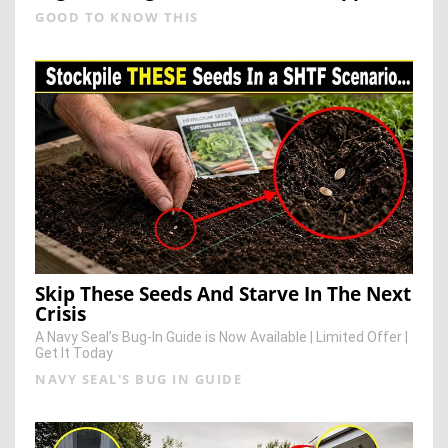
GOOD TO KNOW THIS
Skip These Seeds And Starve In The Next
Crisis
A Navy Seal’s Bug-In Guide is Now Available | Limited Offer |
Get It Today
NAVY SEAL'S BUG IN GUIDE