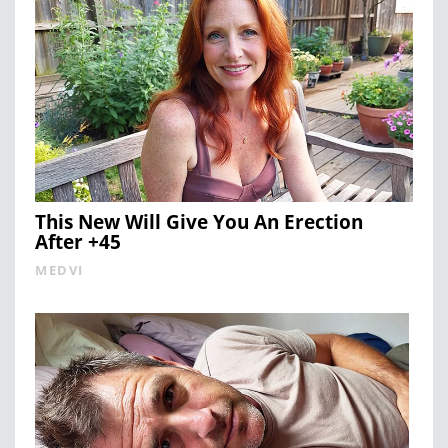
This New Will Give You An Erection
After +45
MEDVI