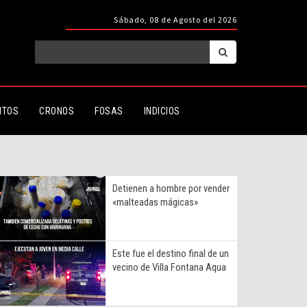
Sábado, 08 de Agosto del 2026
ITOS
CRONOS
FOSAS
INDICIOS
Detienen a hombre por vender
«malteadas mágicas»
Este fue el destino final de un
vecino de Villa Fontana Aqua