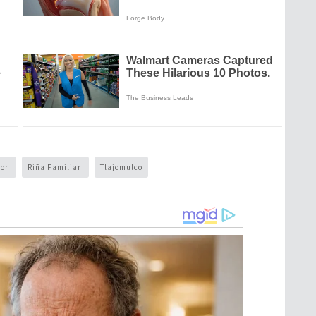
nor
Riña Familiar
Tlajomulco