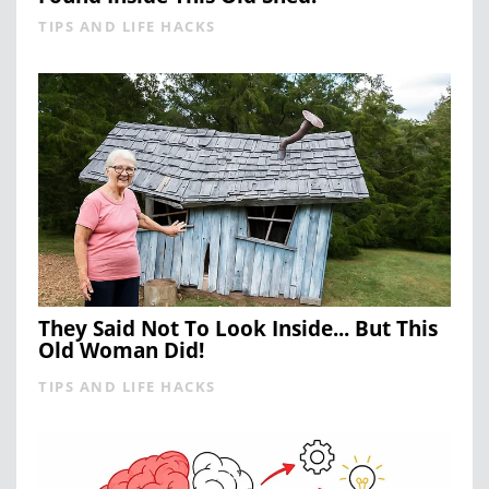
TIPS AND LIFE HACKS
They Said Not To Look Inside... But This
Old Woman Did!
TIPS AND LIFE HACKS