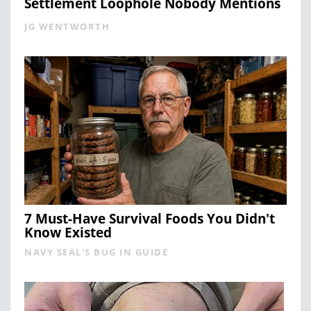
Settlement Loophole Nobody Mentions
JG WENTWORTH
7 Must-Have Survival Foods You Didn't
Know Existed
NAVY SEAL'S BUG IN GUIDE