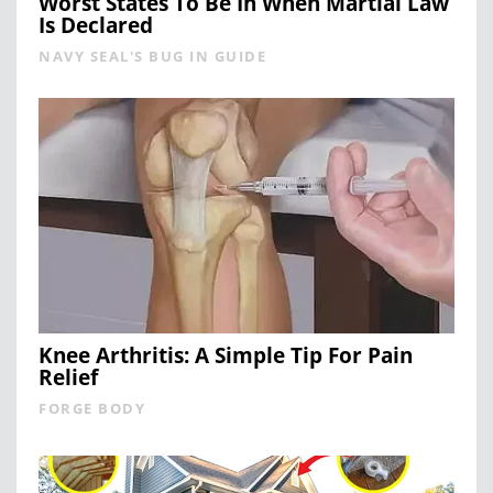
Worst States To Be In When Martial Law
Is Declared
NAVY SEAL'S BUG IN GUIDE
Knee Arthritis: A Simple Tip For Pain
Relief
FORGE BODY