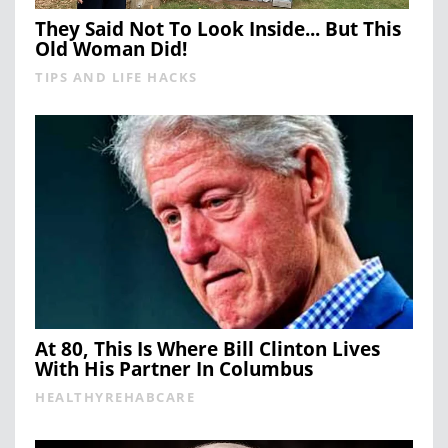
They Said Not To Look Inside... But This
Old Woman Did!
TIPS AND LIFE HACKS
At 80, This Is Where Bill Clinton Lives
With His Partner In Columbus
HEALTHYREHABCARE