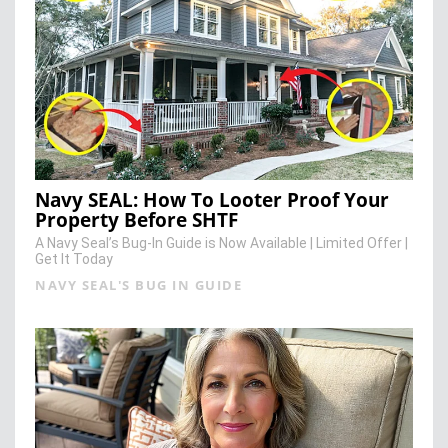
Navy SEAL: How To Looter Proof Your
Property Before SHTF
A Navy Seal’s Bug-In Guide is Now Available | Limited Offer |
Get It Today
NAVY SEAL'S BUG IN GUIDE