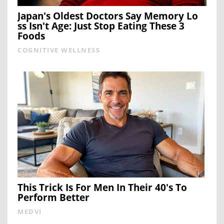
Japan's Oldest Doctors Say Me​mory Lo​
ss Isn't Age: Just Stop Eating These 3
Foods
COGNITIVE WELLNESS
This Trick Is For Men In Their 40's To
Perform Better
MEDVI