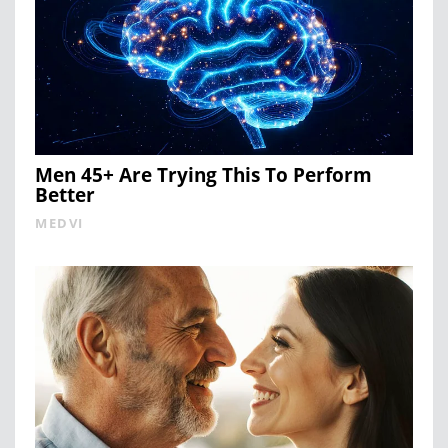
Men 45+ Are Trying This To Perform
Better
MEDVI