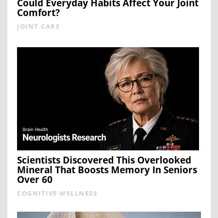
Could Everyday Habits Affect Your Joint
Comfort?
JOINT CARE
Scientists Discovered This Overlooked
Mineral That Boosts Memory In Seniors
Over 60
COGNITIVE WELLNESS