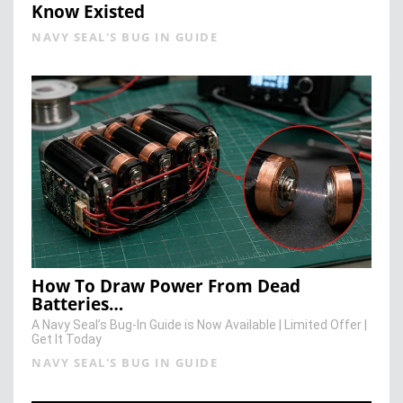
Know Existed
NAVY SEAL'S BUG IN GUIDE
How To Draw Power From Dead
Batteries…
A Navy Seal’s Bug-In Guide is Now Available | Limited Offer |
Get It Today
NAVY SEAL'S BUG IN GUIDE