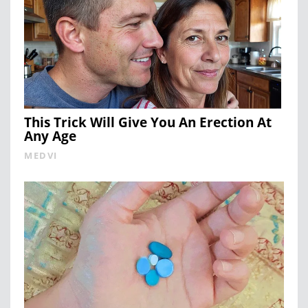
This Trick Will Give You An Erection At
Any Age
MEDVI