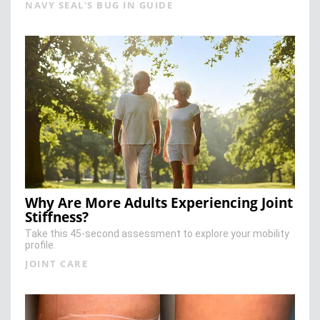
NAVY SEAL'S BUG IN GUIDE
Why Are More Adults Experiencing Joint
Stiffness?
Take this 45-second assessment to explore your mobility
profile.
JOINT CARE