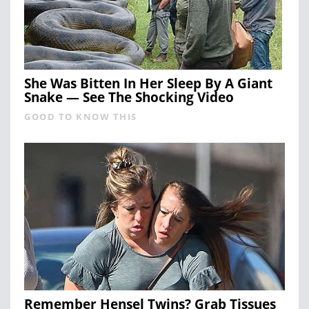
She Was Bitten In Her Sleep By A Giant
Snake — See The Shocking Video
GOOD TO KNOW THIS
Remember Hensel Twins? Grab Tissues