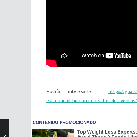
Podría interesarte:
https://guar
extremidad-humana-en-salon-de-eventos/