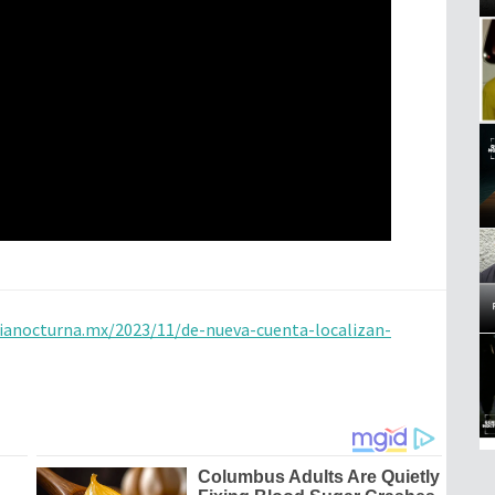
dianocturna.mx/2023/11/de-nueva-cuenta-localizan-