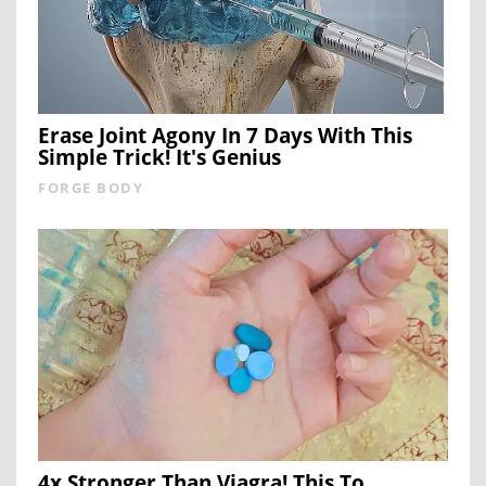
Erase Joint Agony In 7 Days With This
Simple Trick! It's Genius
FORGE BODY
4x Stronger Than Viagra! This To