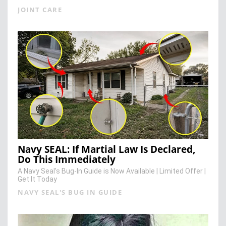
JOINT CARE
Navy SEAL: If Martial Law Is Declared,
Do This Immediately
A Navy Seal’s Bug-In Guide is Now Available | Limited Offer |
Get It Today
NAVY SEAL'S BUG IN GUIDE