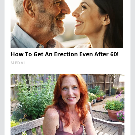
How To Get An Erection Even After 60!
MEDVI