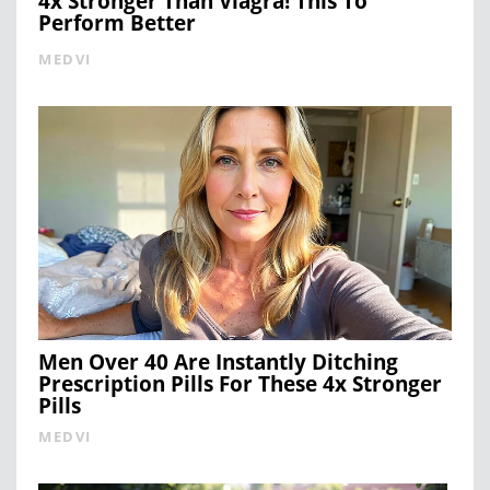
4x Stronger Than Viagra! This To
Perform Better
MEDVI
Men Over 40 Are Instantly Ditching
Prescription Pills For These 4x Stronger
Pills
MEDVI