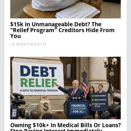
$15k In Unmanageable Debt? The
"Relief Program" Creditors Hide From
You
JG WENTWORTH
Owning $10k+ In Medical Bills Or Loans?
Stop Paying Interest Immediately