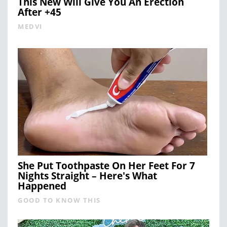
This New Will Give You An Erection
After +45
MEDVI
She Put Toothpaste On Her Feet For 7
Nights Straight – Here's What
Happened
GOOD TO KNOW THIS