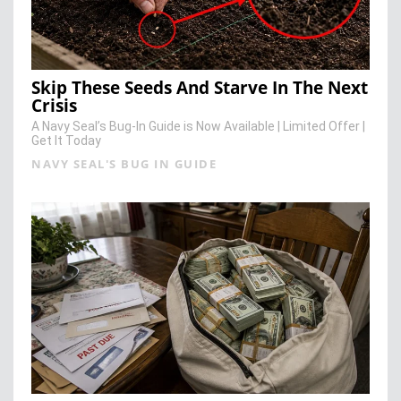
Skip These Seeds And Starve In The Next
Crisis
A Navy Seal’s Bug-In Guide is Now Available | Limited Offer |
Get It Today
NAVY SEAL'S BUG IN GUIDE