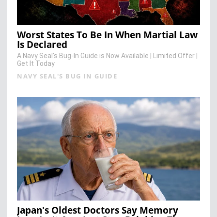
Worst States To Be In When Martial Law
Is Declared
A Navy Seal’s Bug-In Guide is Now Available | Limited Offer |
Get It Today
NAVY SEAL'S BUG IN GUIDE
Japan's Oldest Doctors Say Memory