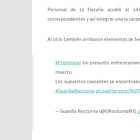
Personal de la Fiscalía acudió al sit
correspondientes y así integrar una la carpe
Al sitio también arribaron elementos de Se
#Preliminar
Un presunto enfrentamient
muerto.
Los supuestos causantes se encontrab
#GuardiaNocturna
pic.twitter.com/NG
— Guardia Nocturna (@GNocturnaMX)
J