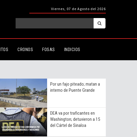
Viernes, 07 de Agosto del 2026
ITOS
CRONOS
FOSAS
INDICIOS
Por un fajo piteado; matan a
interno de Puente Grande
DEA va por traficantes en
Washington; detuvieron a 15
del Cártel de Sinaloa