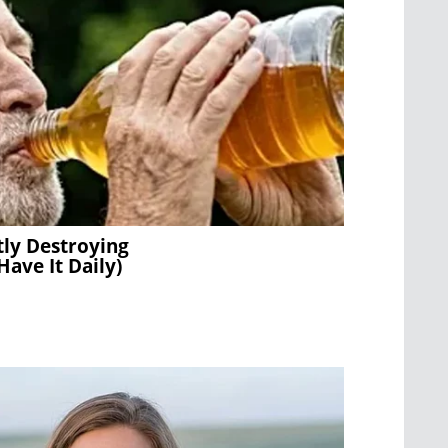
tly Destroying
Have It Daily)