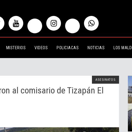
omisario de Tizapán El Alto
MISTERIOS
VIDEOS
POLICIACAS
NOTICIAS
LOS MALD
ASESINATOS
on al comisario de Tizapán El