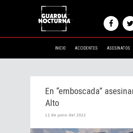
En “emboscada” asesinaron al c
INICIO
ACCIDENTES
ASESINATOS
En “emboscada” asesinar
Alto
12 de junio del 2022