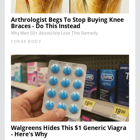
Arthrologist Begs To Stop Buying Knee
Braces - Do This Instead
Why Men 50+ Absolutely Love This Remedy
FORGE BODY
Walgreens Hides This $1 Generic Viagra
- Here's Why