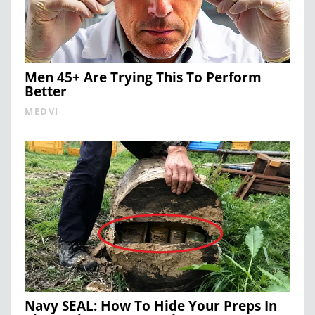
Men 45+ Are Trying This To Perform
Better
MEDVI
Navy SEAL: How To Hide Your Preps In