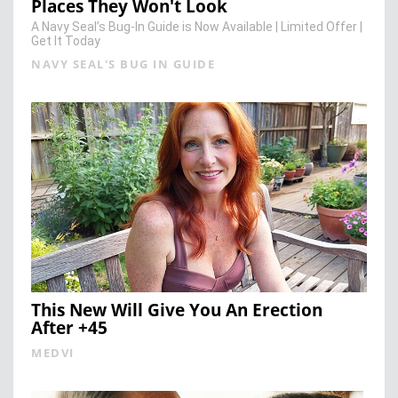
Places They Won't Look
A Navy Seal’s Bug-In Guide is Now Available | Limited Offer |
Get It Today
NAVY SEAL'S BUG IN GUIDE
This New Will Give You An Erection
After +45
MEDVI