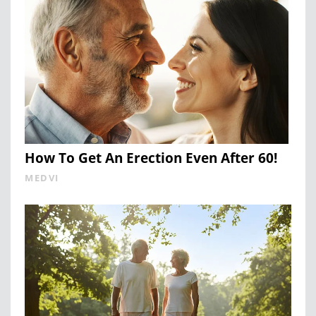
How To Get An Erection Even After 60!
MEDVI