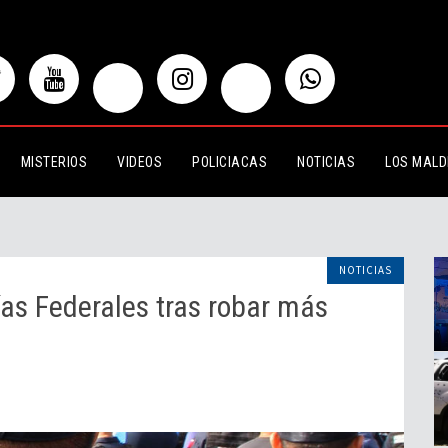
derales tras robar más de dos mdp
MISTERIOS
VIDEOS
POLICIACAS
NOTICIAS
LOS MALD
NOTICIAS
ías Federales tras robar más