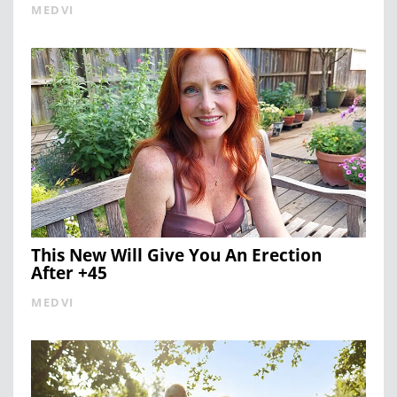
MEDVI
This New Will Give You An Erection
After +45
MEDVI