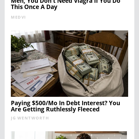
Men, You Don't Need Viagra If You Do
This Once A Day
MEDVI
Paying $500/Mo In Debt Interest? You
Are Getting Ruthlessly Fleeced
JG WENTWORTH