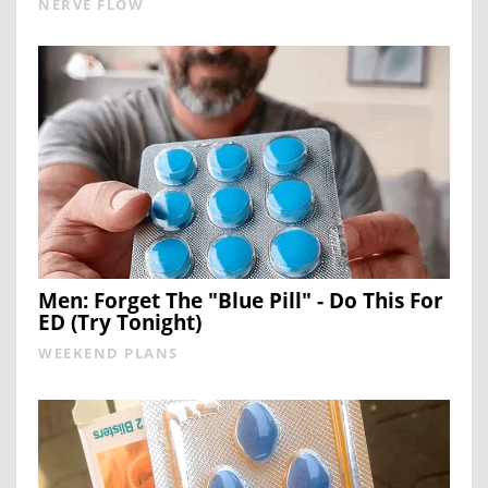
NERVE FLOW
Men: Forget The "Blue Pill" - Do This For
ED (Try Tonight)
WEEKEND PLANS