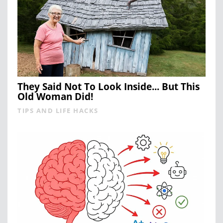
They Said Not To Look Inside... But This
Old Woman Did!
TIPS AND LIFE HACKS